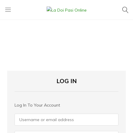
La
Exact
Doi
ce
Pasi
îți
Online
dorești,
la
cel
mai
mic
preț
LOG IN
Log In To Your Account