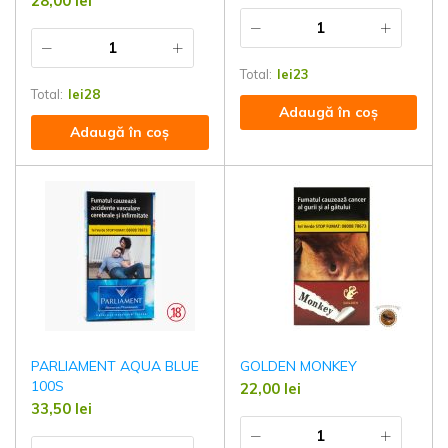
28,00
lei
Total:
lei
23
Total:
lei
28
Adaugă în coș
Adaugă în coș
PARLIAMENT AQUA BLUE
GOLDEN MONKEY
100S
22,00
lei
33,50
lei