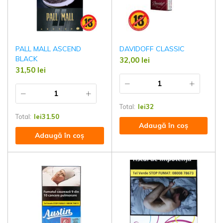
PALL MALL ASCEND
DAVIDOFF CLASSIC
BLACK
32,00
lei
31,50
lei
Total:
lei
32
Total:
lei
31.50
Adaugă în coș
Adaugă în coș