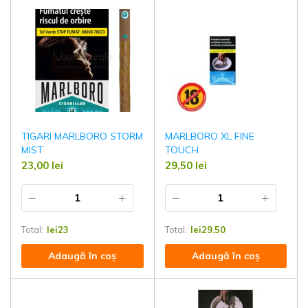
TIGARI MARLBORO STORM
MARLBORO XL FINE
MIST
TOUCH
23,00
lei
29,50
lei
Total:
lei
23
Total:
lei
29.50
Adaugă în coș
Adaugă în coș