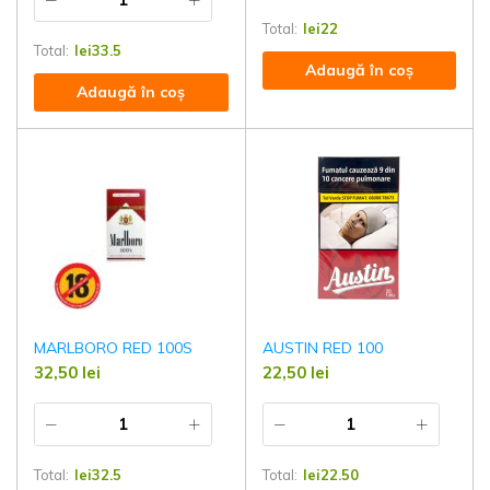
Total:
lei
22
Total:
lei
33.5
Adaugă în coș
Adaugă în coș
MARLBORO RED 100S
AUSTIN RED 100
32,50
lei
22,50
lei
Total:
lei
32.5
Total:
lei
22.50