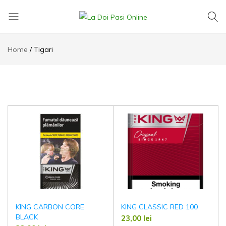
La
Exact
Doi
ce
Home
Tigari
Pasi
îți
Online
dorești,
la
cel
mai
mic
preț
KING CARBON CORE
KING CLASSIC RED 100
BLACK
23,00
lei