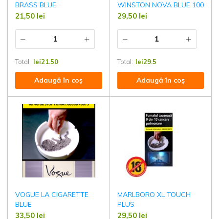
BRASS BLUE
WINSTON NOVA BLUE 100
21,50
lei
29,50
lei
Total:
lei
21.50
Total:
lei
29.5
Adaugă în coș
Adaugă în coș
VOGUE LA CIGARETTE
MARLBORO XL TOUCH
BLUE
PLUS
33,50
lei
29,50
lei