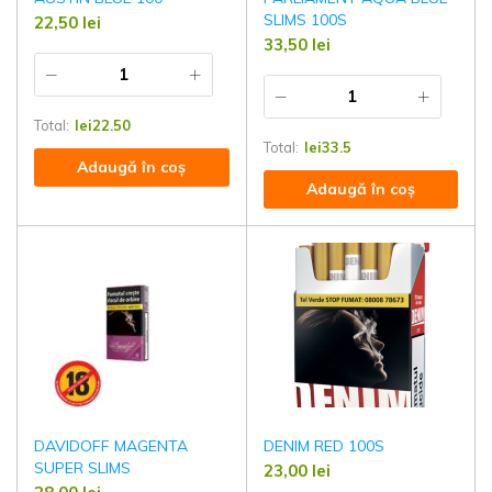
SLIMS 100S
22,50
lei
33,50
lei
Total:
lei
22.50
Total:
lei
33.5
Adaugă în coș
Adaugă în coș
DAVIDOFF MAGENTA
DENIM RED 100S
SUPER SLIMS
23,00
lei