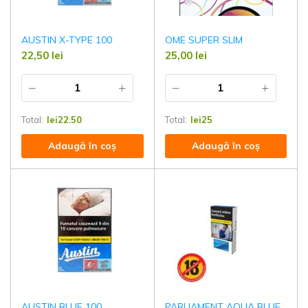
AUSTIN X-TYPE 100
OME SUPER SLIM
22,50
lei
25,00
lei
Total:
lei
22.50
Total:
lei
25
Adaugă în coș
Adaugă în coș
AUSTIN BLUE 100
PARLIAMENT AQUA BLUE