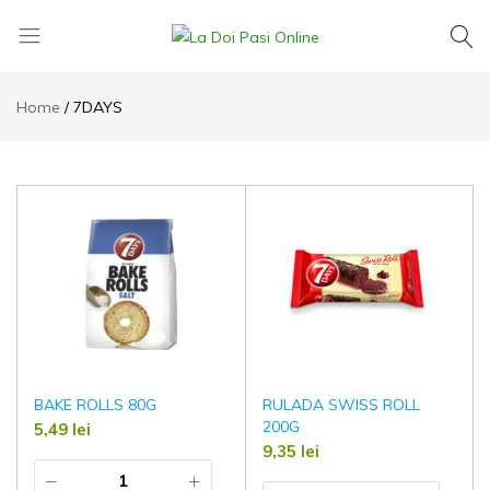
La
Exact
Doi
ce
Home
7DAYS
Pasi
îți
Online
dorești,
la
cel
mai
mic
preț
BAKE ROLLS 80G
RULADA SWISS ROLL
200G
5,49
lei
9,35
lei