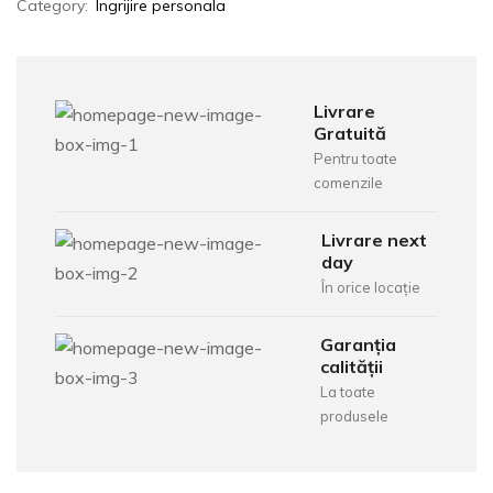
Category:
Ingrijire personala
Livrare
Gratuită
Pentru toate
comenzile
Livrare next
day
În orice locație
Garanția
calității
La toate
produsele