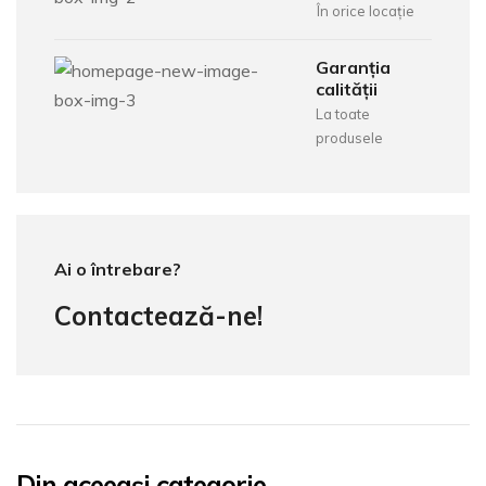
În orice locație
Garanția
calității
La toate
produsele
Ai o întrebare?
Contactează-ne!
Din aceeași categorie