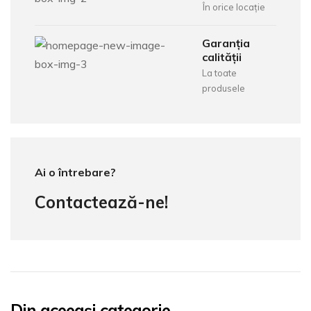
În orice locație
Garanția
calității
La toate
produsele
Ai o întrebare?
Contactează-ne!
Din aceeași categorie