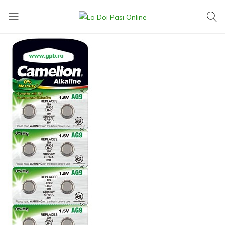
La
Exact
Doi
ce
Pasi
îți
Online
dorești,
la
cel
mai
mic
preț