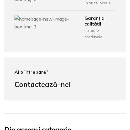
În orice locație
Garanția
calității
La toate
produsele
Ai o întrebare?
Contactează-ne!
Din aceeași categorie