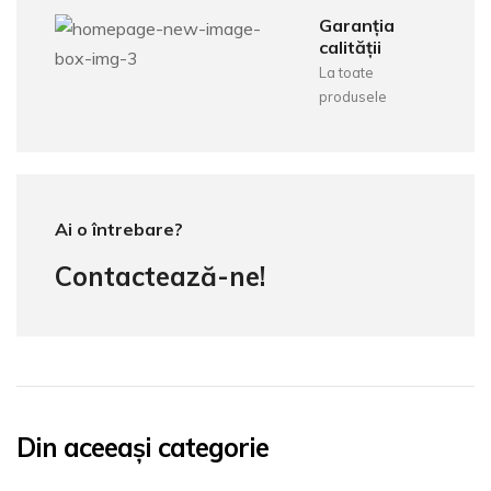
Garanția
calității
La toate
produsele
Ai o întrebare?
Contactează-ne!
Din aceeași categorie