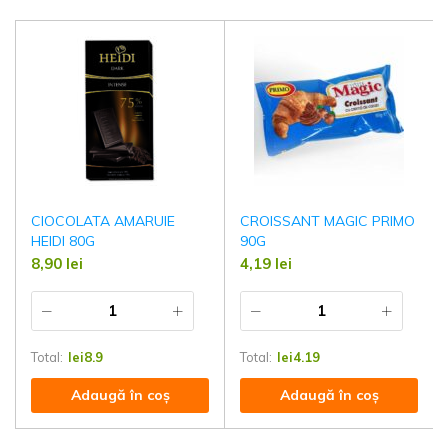
CIOCOLATA AMARUIE
CROISSANT MAGIC PRIMO
HEIDI 80G
90G
8,90
lei
4,19
lei
Total:
lei
8.9
Total:
lei
4.19
Adaugă în coș
Adaugă în coș