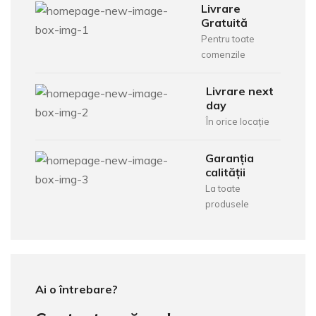
Livrare
Gratuită
Pentru toate
comenzile
Livrare next
day
În orice locație
Garanția
calității
La toate
produsele
Ai o întrebare?