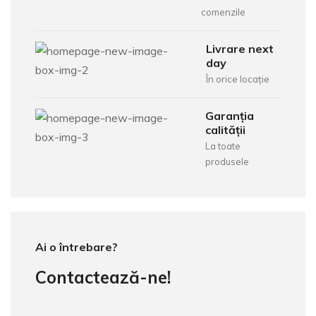
comenzile
Livrare next
day
În orice locație
Garanția
calității
La toate
produsele
Ai o întrebare?
Contactează-ne!