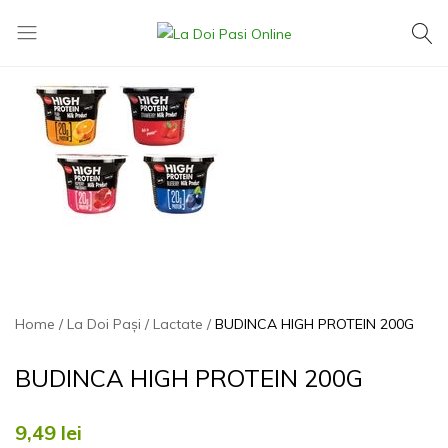
La
Exact
Doi
ce
Pasi
îți
Online
dorești,
la
cel
mai
mic
preț
Home
La Doi Pași
Lactate
BUDINCA HIGH PROTEIN 200G
BUDINCA HIGH PROTEIN 200G
9,49
lei