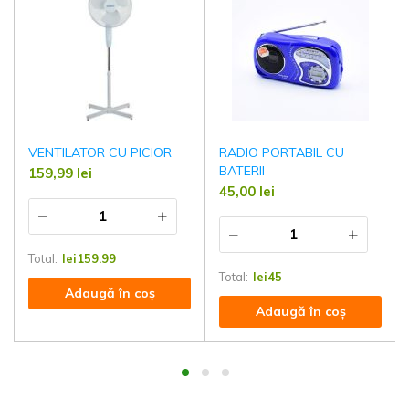
VENTILATOR CU PICIOR
RADIO PORTABIL CU
BATERII
159,99
lei
45,00
lei
Total:
lei
159.99
Total:
lei
45
Adaugă în coș
Adaugă în coș