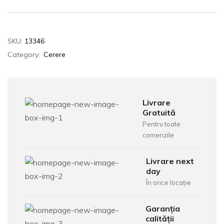
SKU:
13346
Category:
Cerere
Livrare
Gratuită
Pentru toate
comenzile
Livrare next
day
În orice locație
Garanția
calității