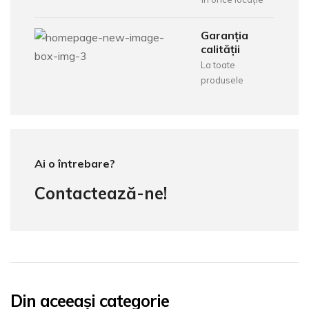
Garanția
calității
La toate
produsele
Ai o întrebare?
Contactează-ne!
Din aceeași categorie