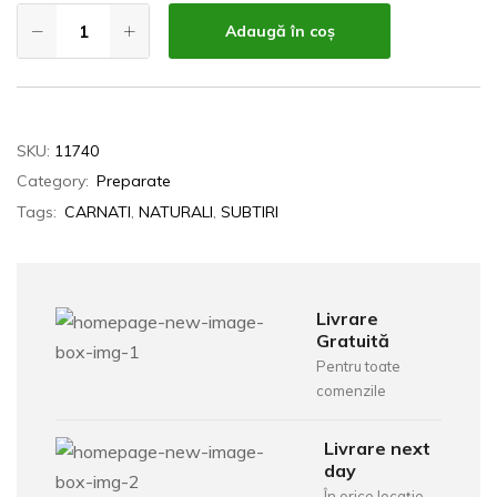
Adaugă în coș
SKU:
11740
Category:
Preparate
Tags:
CARNATI
,
NATURALI
,
SUBTIRI
Livrare
Gratuită
Pentru toate
comenzile
Livrare next
day
În orice locație