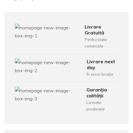
Livrare
Gratuită
Pentru toate
comenzile
Livrare next
day
În orice locație
Garanția
calității
La toate
produsele