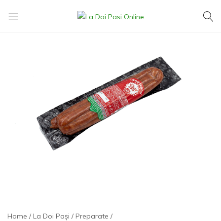
La
Exact
Doi
ce
Pasi
îți
Online
dorești,
la
cel
mai
mic
preț
Home
La Doi Pași
Preparate