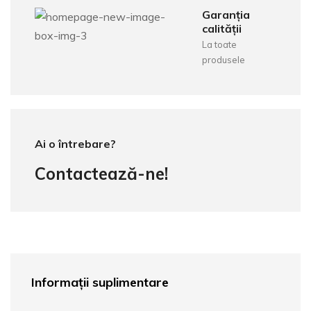
Garanția
calității
La toate
produsele
Ai o întrebare?
Contactează-ne!
Informații suplimentare