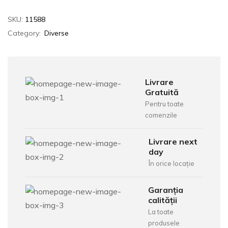
SKU:
11588
Category:
Diverse
Livrare
Gratuită
Pentru toate
comenzile
Livrare next
day
În orice locație
Garanția
calității
La toate
produsele