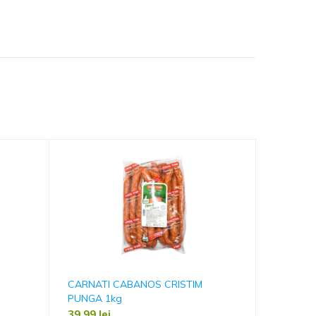
CARNATI CABANOS CRISTIM
CREMWUR
PUNGA 1kg
PUNGA 
39,99
lei
35,00
le