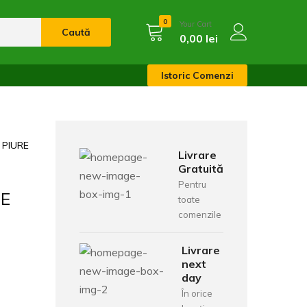
0
Your Cart
Caută
0,00
lei
Istoric Comenzi
 PIURE
Livrare
Gratuită
Pentru
TE
toate
comenzile
Livrare
next
day
În orice