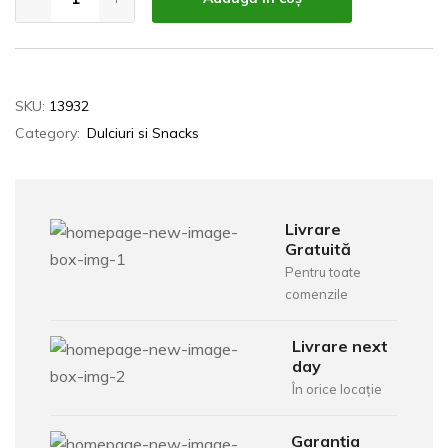
SKU:
13932
Category:
Dulciuri si Snacks
Livrare
Gratuită
Pentru toate
comenzile
Livrare next
day
În orice locație
Garanția