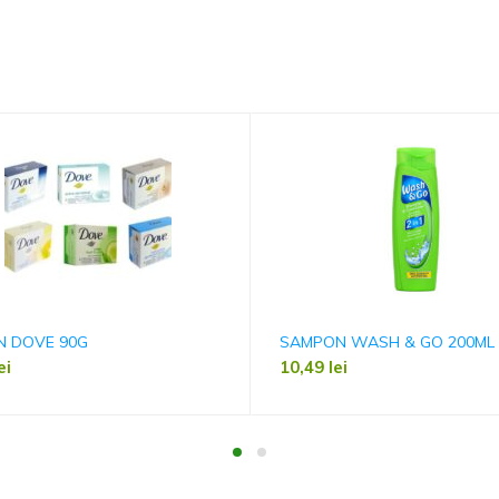
N DOVE 90G
SAMPON WASH & GO 200ML
ei
10,49
lei