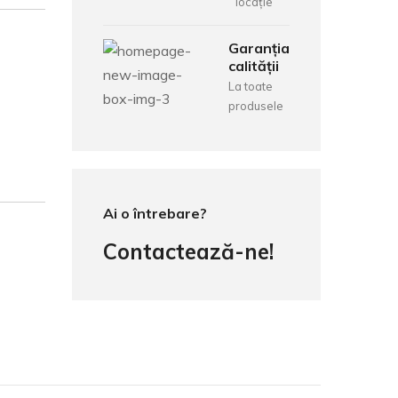
locație
Garanția
calității
La toate
produsele
Ai o întrebare?
Contactează-ne!