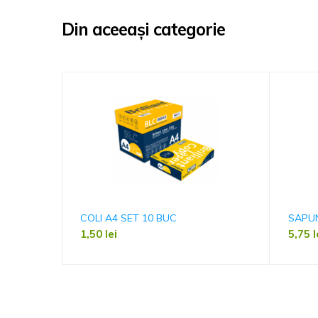
Din aceeași categorie
COLI A4 SET 10 BUC
SAPU
1,50
lei
5,75
l