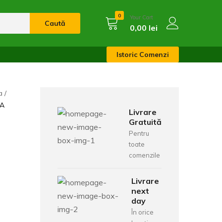
0
Your Cart
Caută
0,00
lei
Istoric Comenzi
a
MA
Livrare
Gratuită
Pentru
toate
comenzile
Livrare
next
day
În orice