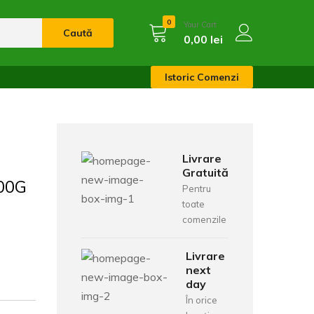
0
Your Cart
Caută
0,00
lei
Istoric Comenzi
Livrare
Gratuită
00G
Pentru
toate
comenzile
Livrare
next
day
În orice