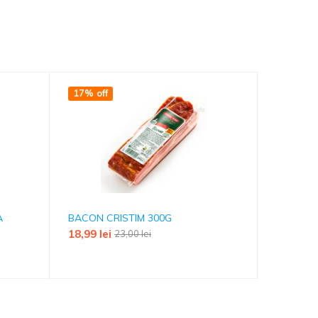
17% off
A
BACON CRISTIM 300G
PARIZER
18,99
lei
7,99
lei
23,00
lei