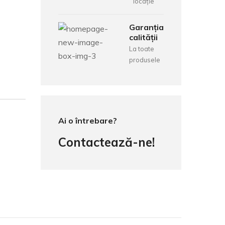
locație
Garanția
calității
La toate
produsele
Ai o întrebare?
Contactează-ne!