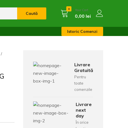
0
Your Cart
Caută
0,00
lei
Istoric Comenzi
Livrare
Gratuită
0G
Pentru
toate
comenzile
Livrare
next
day
În orice