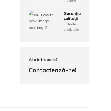
locație
Garanția
calității
La toate
produsele
Ai o întrebare?
Contactează-ne!