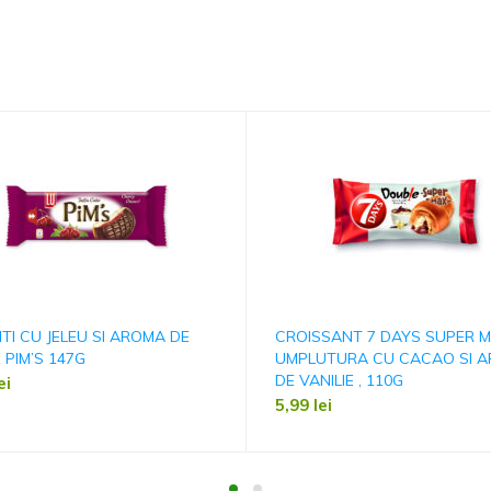
ITI CU JELEU SI AROMA DE
CROISSANT 7 DAYS SUPER 
E PIM’S 147G
UMPLUTURA CU CACAO SI 
DE VANILIE , 110G
ei
5,99
lei