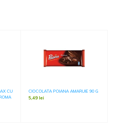
MAX CU
CIOCOLATA POIANA AMARUIE 90 G
COVRIGEI
AROMA
5,49
lei
4,29
lei