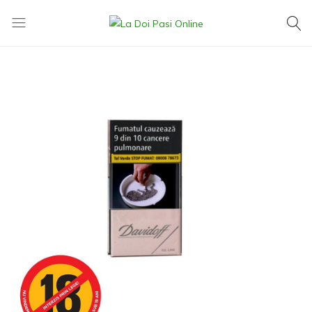
La
Exact
Doi
ce
Pasi
îți
Online
dorești,
la
cel
mai
mic
preț