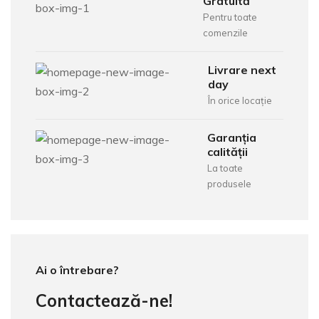
Gratuită
Pentru toate
comenzile
Livrare next
day
În orice locație
Garanția
calității
La toate
produsele
Ai o întrebare?
Contactează-ne!