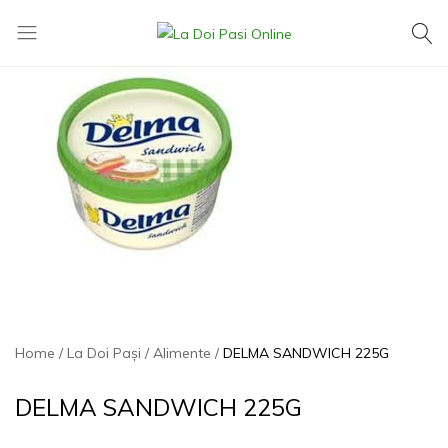
La
Exact
Doi
ce
Pasi
îți
Online
dorești,
la
cel
mai
mic
preț
Home
La Doi Pași
Alimente
DELMA SANDWICH 225G
DELMA SANDWICH 225G