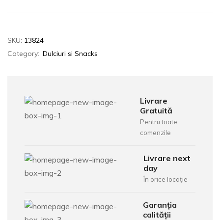
SKU:
13824
Category:
Dulciuri si Snacks
Livrare
Gratuită
Pentru toate
comenzile
Livrare next
day
În orice locație
Garanția
calității