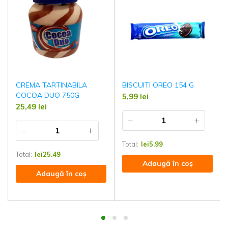
CREMA TARTINABILA
BISCUITI OREO 154 G
COCOA DUO 750G
5,99
lei
25,49
lei
Total:
lei
5.99
Total:
lei
25.49
Adaugă în coș
Adaugă în coș