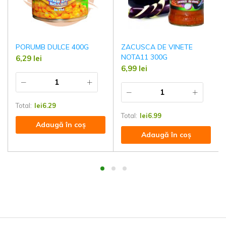
PORUMB DULCE 400G
ZACUSCA DE VINETE
NOTA11 300G
6,29
lei
6,99
lei
Total:
lei
6.29
Total:
lei
6.99
Adaugă în coș
Adaugă în coș