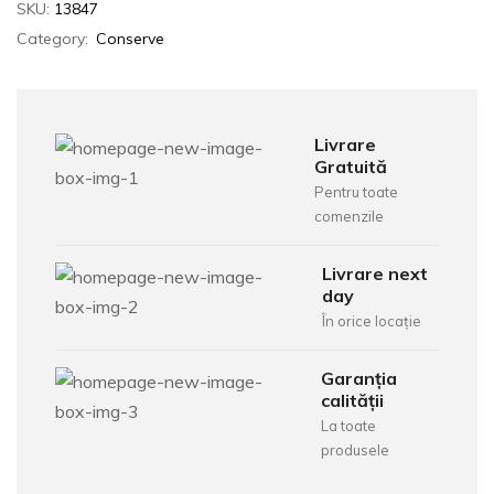
SKU:
13847
Category:
Conserve
Livrare
Gratuită
Pentru toate
comenzile
Livrare next
day
În orice locație
Garanția
calității
La toate
produsele