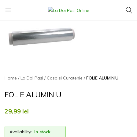
La
Exact
Doi
ce
Pasi
îți
Online
dorești,
la
cel
mai
mic
preț
Home
La Doi Pași
Casa si Curatenie
FOLIE ALUMINIU
FOLIE ALUMINIU
29,99
lei
Availability:
In stock