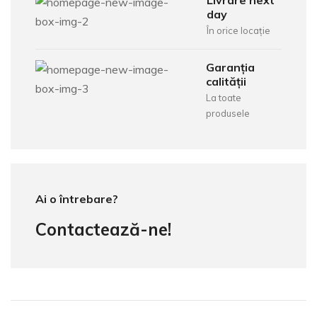
Livrare next
day
În orice locație
Garanția
calității
La toate
produsele
Ai o întrebare?
Contactează-ne!