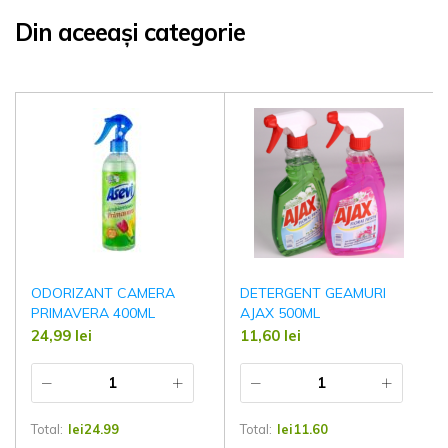
Din aceeași categorie
ODORIZANT CAMERA
DETERGENT GEAMURI
PRIMAVERA 400ML
AJAX 500ML
24,99
lei
11,60
lei
Total:
lei
24.99
Total:
lei
11.60