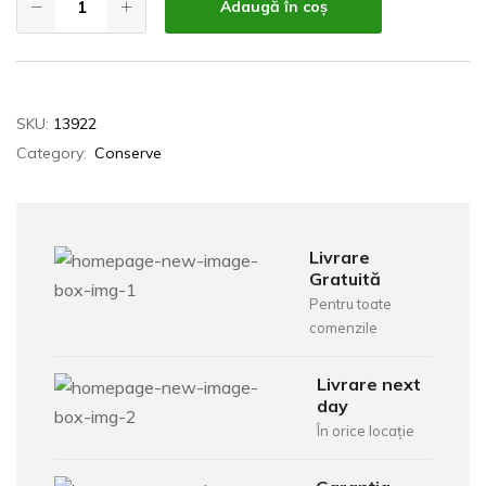
Adaugă în coș
SKU:
13922
Category:
Conserve
Livrare
Gratuită
Pentru toate
comenzile
Livrare next
day
În orice locație