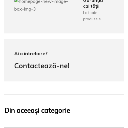
Garanția
calității
La toate
produsele
Ai o întrebare?
Contactează-ne!
Din aceeași categorie