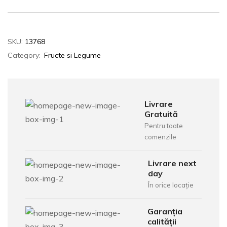
SKU:
13768
Category:
Fructe si Legume
Livrare
Gratuită
Pentru toate
comenzile
Livrare next
day
În orice locație
Garanția
calității