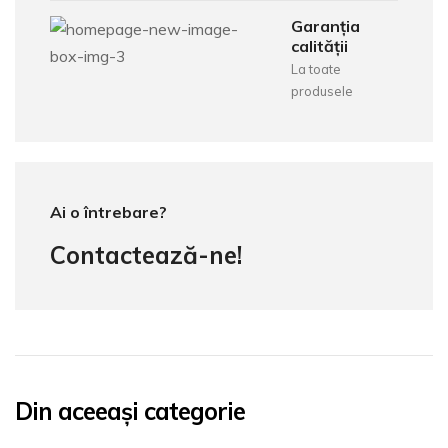
Garanția
calității
La toate
produsele
Ai o întrebare?
Contactează-ne!
Din aceeași categorie