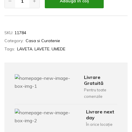
Adaugă în coș
SKU:
11784
Category:
Casa si Curatenie
Tags:
LAVETA
,
LAVETE
,
UMEDE
Livrare
Gratuită
Pentru toate
comenzile
Livrare next
day
În orice locație