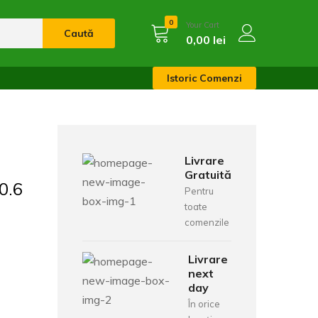
0
Your Cart
Caută
0,00
lei
Istoric Comenzi
Livrare
Gratuită
0.6
Pentru
toate
comenzile
Livrare
next
day
În orice