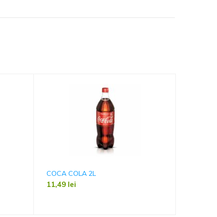
COCA COLA 2L
COCA CO
11,49
lei
11,49
le