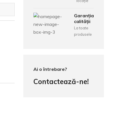
locație
Garanția
calității
La toate
produsele
Ai o întrebare?
Contactează-ne!