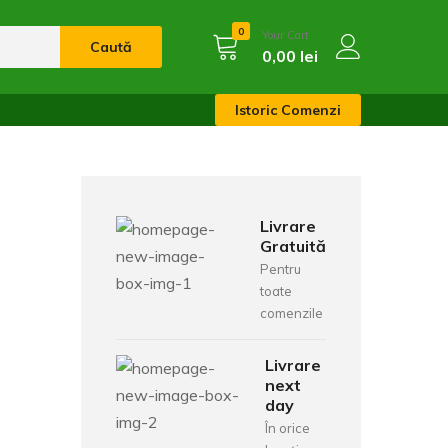
0
Your Cart
Caută
0,00
lei
Istoric Comenzi
Livrare
Gratuită
Pentru
toate
comenzile
Livrare
next
day
În orice