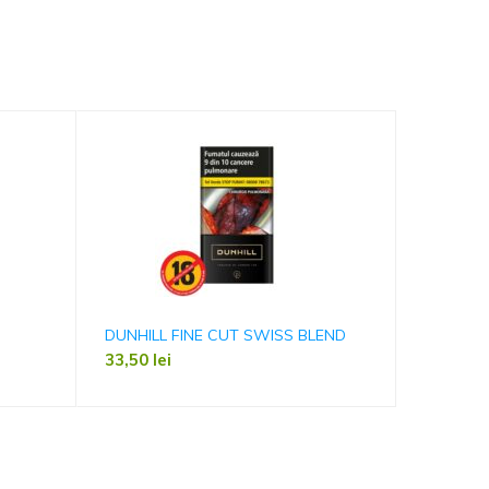
DUNHILL FINE CUT SWISS BLEND
DAVIDOF
33,50
lei
28,00
le