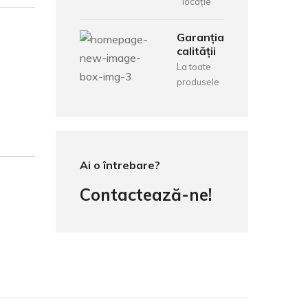
locație
Garanția
calității
La toate
produsele
Ai o întrebare?
Contactează-ne!