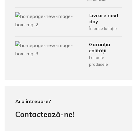
Livrare next
day
În orice locație
Garanția
calității
La toate
produsele
Ai o întrebare?
Contactează-ne!