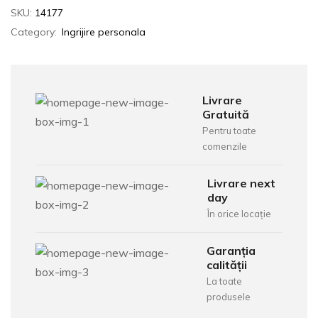
SKU:
14177
Category:
Ingrijire personala
Livrare
Gratuită
Pentru toate
comenzile
Livrare next
day
În orice locație
Garanția
calității
La toate
produsele