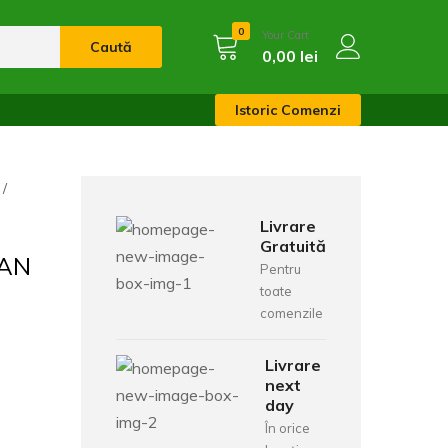
0
Your Cart
Caută
0,00
lei
Istoric Comenzi
Livrare
Gratuită
CAN
Pentru
toate
comenzile
Livrare
next
day
În orice