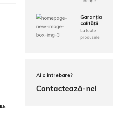
locație
Garanția
calității
La toate
produsele
Ai o întrebare?
Contactează-ne!
ILE