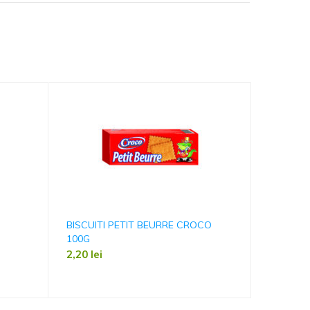
BISCUITI PETIT BEURRE CROCO
BISCUIT
100G
0,79
lei
2,20
lei