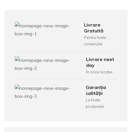
Livrare
Gratuită
Pentru toate
comenzile
Livrare next
day
În orice locație
Garanția
calității
La toate
produsele