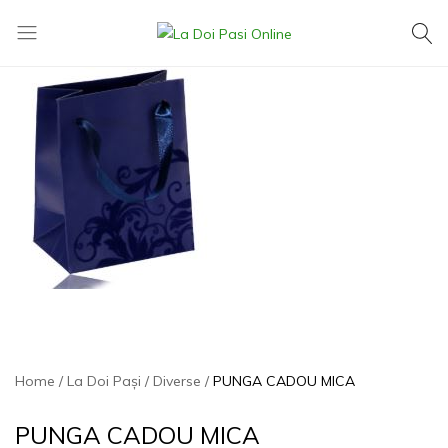
La
Exact
Doi
ce
Pasi
îți
Online
dorești,
la
cel
mai
mic
preț
Home
La Doi Pași
Diverse
PUNGA CADOU MICA
PUNGA CADOU MICA