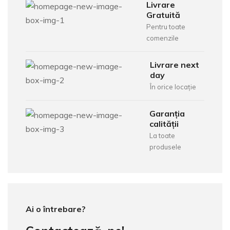
Livrare
Gratuită
Pentru toate
comenzile
Livrare next
day
În orice locație
Garanția
calității
La toate
produsele
Ai o întrebare?