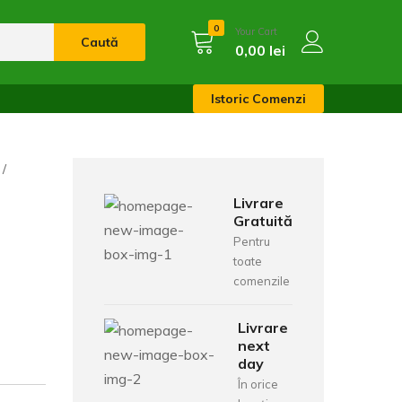
0
Your Cart
Caută
0,00
lei
Istoric Comenzi
Livrare
Gratuită
Pentru
toate
comenzile
Livrare
next
day
În orice