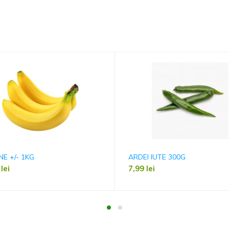
E +/- 1KG
ARDEI IUTE 300G
0
lei
7,99
lei