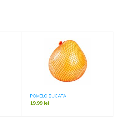
POMELO BUCATA
GRAPEFR
19,99
lei
10,50
le