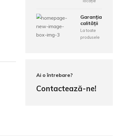
locație
Garanția
calității
La toate
produsele
Ai o întrebare?
Contactează-ne!