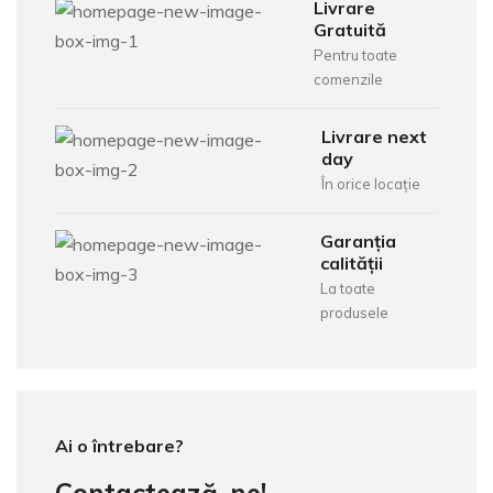
Livrare
Gratuită
Pentru toate
comenzile
Livrare next
day
În orice locație
Garanția
calității
La toate
produsele
Ai o întrebare?