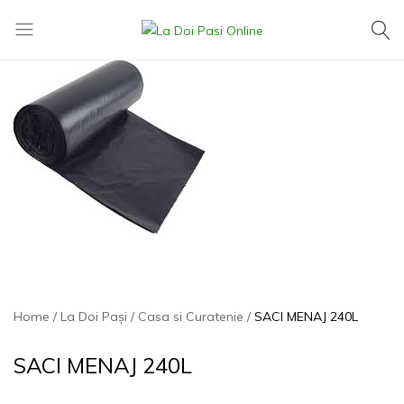
La
Exact
Doi
ce
Pasi
îți
Online
dorești,
la
cel
mai
mic
preț
Home
La Doi Pași
Casa si Curatenie
SACI MENAJ 240L
SACI MENAJ 240L