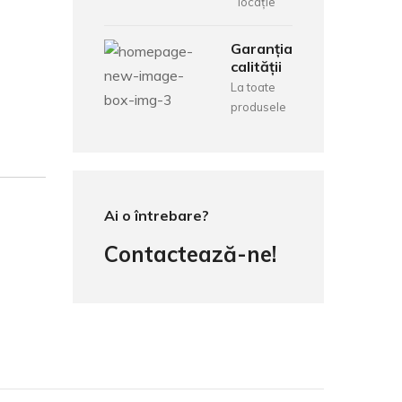
locație
Garanția
calității
La toate
produsele
Ai o întrebare?
Contactează-ne!