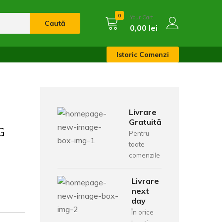
0
Your Cart
Caută
0,00
lei
Istoric Comenzi
Livrare
Gratuită
G
Pentru
toate
comenzile
Livrare
next
day
În orice