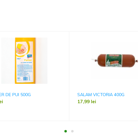
ER DE PUI 500G
SALAM VICTORIA 400G
ei
17,99
lei