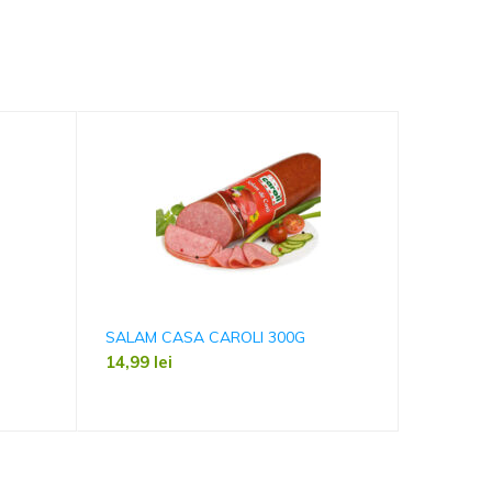
SALAM CASA CAROLI 300G
CARNATI
PUNGA 
14,99
lei
39,99
le