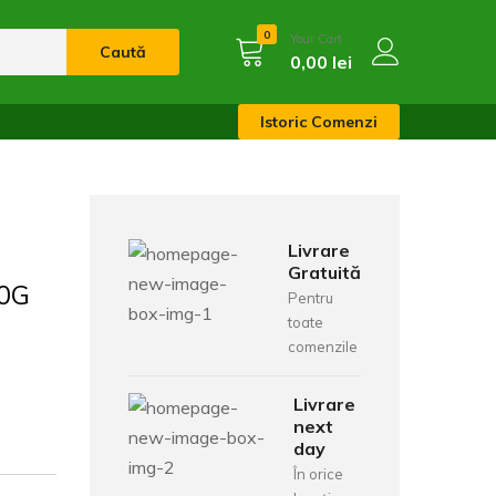
0
Your Cart
Caută
0,00
lei
Istoric Comenzi
Livrare
Gratuită
0G
Pentru
toate
comenzile
Livrare
next
day
În orice