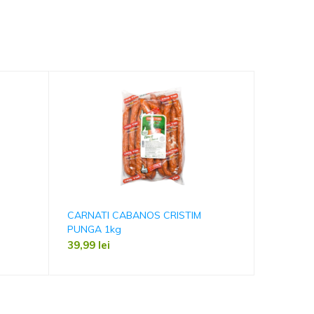
CARNATI CABANOS CRISTIM
CREMWUR
PUNGA 1kg
PUNGA 
39,99
lei
35,00
le