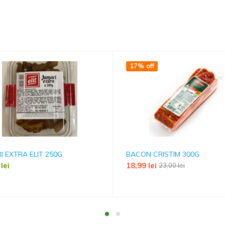
17% off
I EXTRA ELIT 250G
BACON CRISTIM 300G
9
lei
18,99
lei
23,00
lei