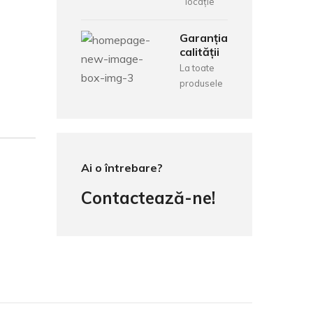
locație
Garanția
calității
La toate
produsele
Ai o întrebare?
Contactează-ne!