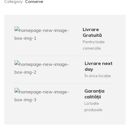
Category:
Conserve
Livrare
Gratuită
Pentru toate
comenzile
Livrare next
day
În orice locație
Garanția
calității
La toate
produsele