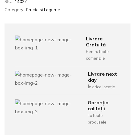
SKU:
14027
Category:
Fructe si Legume
Livrare
Gratuită
Pentru toate
comenzile
Livrare next
day
În orice locație
Garanția
calității
La toate
produsele