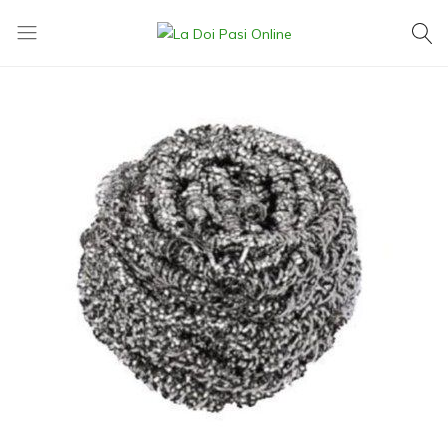
La
Exact
Doi
ce
Pasi
îți
Online
dorești,
la
cel
mai
mic
preț