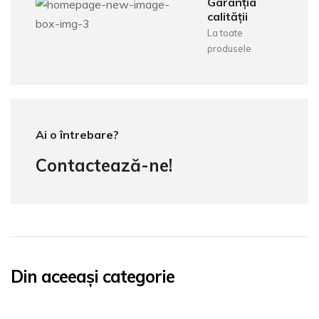
Garanția
calității
La toate
produsele
Ai o întrebare?
Contactează-ne!
Din aceeași categorie