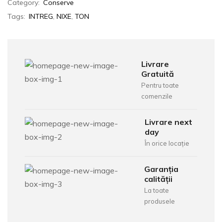
Category:
Conserve
Tags:
INTREG
,
NIXE
,
TON
Livrare
Gratuită
Pentru toate
comenzile
Livrare next
day
În orice locație
Garanția
calității
La toate
produsele