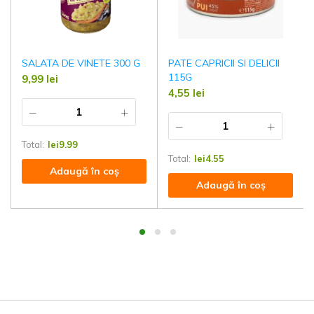
SALATA DE VINETE 300 G
PATE CAPRICII SI DELICII
115G
9,99
lei
4,55
lei
Total:
lei
9.99
Total:
lei
4.55
Adaugă în coș
Adaugă în coș