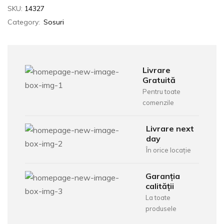
SKU:
14327
Category:
Sosuri
Livrare
Gratuită
Pentru toate
comenzile
Livrare next
day
În orice locație
Garanția
calității
La toate
produsele