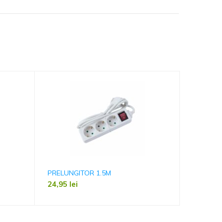
PRELUNGITOR 1.5M
GEL PAR
24,95
lei
9,69
lei