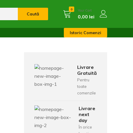
0
Your Cart
Caută
0,00
lei
Istoric Comenzi
Livrare
Gratuită
Pentru
toate
comenzile
Livrare
next
day
În orice