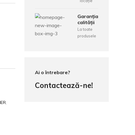
locație
Garanția
calității
La toate
produsele
Ai o întrebare?
Contactează-ne!
MER
,