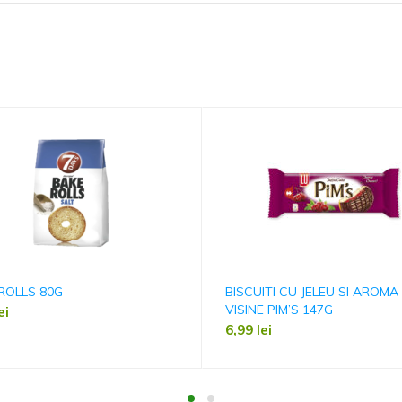
ROLLS 80G
BISCUITI CU JELEU SI AROMA
VISINE PIM’S 147G
ei
6,99
lei