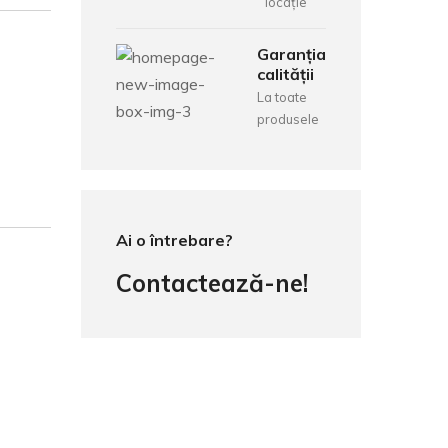
locație
Garanția
calității
La toate
produsele
Ai o întrebare?
Contactează-ne!