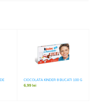
 DE
CIOCOLATA KINDER 8 BUCATI 100 G
KETCHUP
6,99
lei
9,49
lei