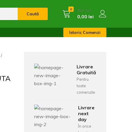
0
Your Cart
Caută
0,00
lei
Istoric Comenzi
Livrare
Gratuită
UTA
Pentru
toate
comenzile
Livrare
next
day
În orice