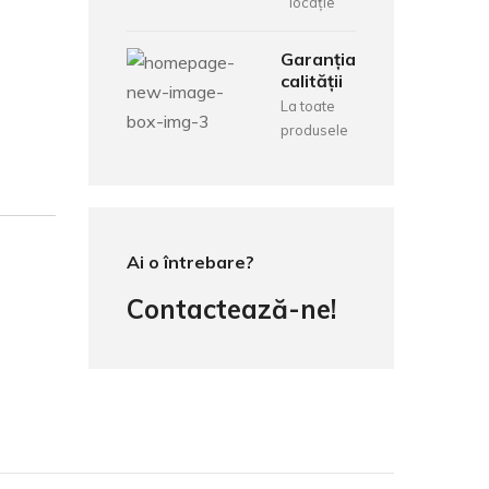
locație
Garanția
calității
La toate
produsele
Ai o întrebare?
Contactează-ne!