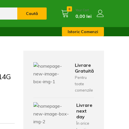
0
Your Cart
Caută
0,00
lei
Istoric Comenzi
Livrare
Gratuită
14G
Pentru
toate
comenzile
Livrare
next
day
În orice