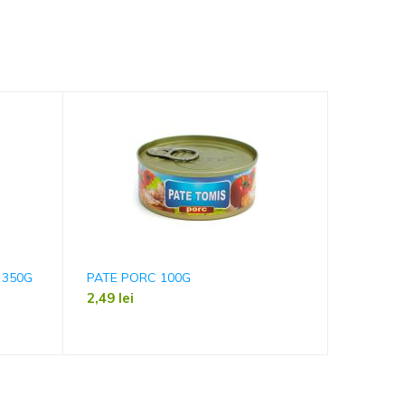
 350G
PATE PORC 100G
TON MAR
2,49
lei
7,99
lei