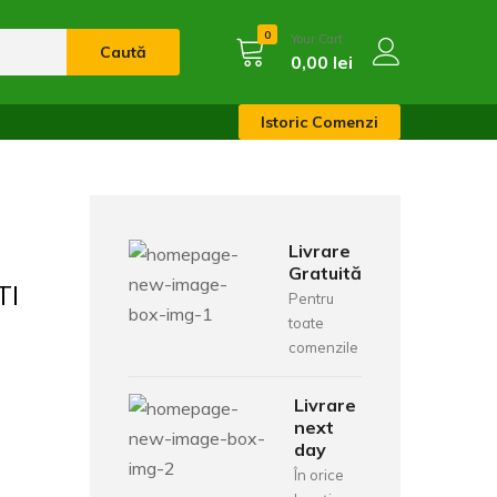
0
Your Cart
Caută
0,00
lei
Istoric Comenzi
Livrare
Gratuită
TI
Pentru
toate
comenzile
Livrare
next
day
În orice