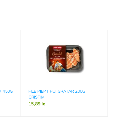
M 450G
FILE PIEPT PUI GRATAR 200G
CARNATI
CRISTIM
PUNGA 
15,89
lei
39,99
le