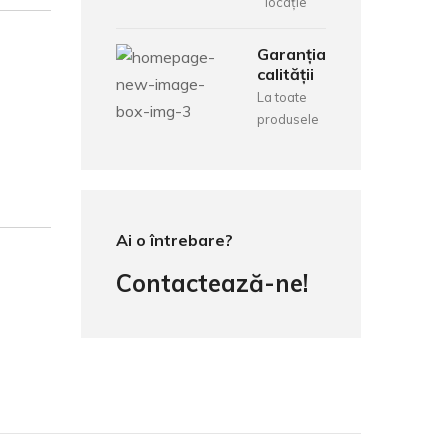
locație
Garanția
calității
La toate
produsele
Ai o întrebare?
Contactează-ne!