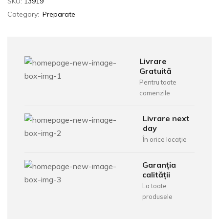
SKU:
13919
Category:
Preparate
Livrare
Gratuită
Pentru toate
comenzile
Livrare next
day
În orice locație
Garanția
calității
La toate
produsele