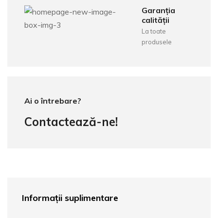
Garanția
calității
La toate
produsele
Ai o întrebare?
Contactează-ne!
Informații suplimentare